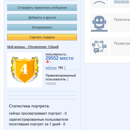
блогеров
.
Отправить приватное сообщение
Добавить в друзья
Посетит
Игнорировать
Сделать подарок
Посмотре
Мой малыш - Объявления. Общий
популярность:
29552 место
-8 ↓
рейтинг
786
?
Привилегированный
пользователь
4
уровня
Статистика портрета:
сейчас просматривают портрет - 0
зарегистрированные пользователи
посетившие портрет за 7 дней - 0