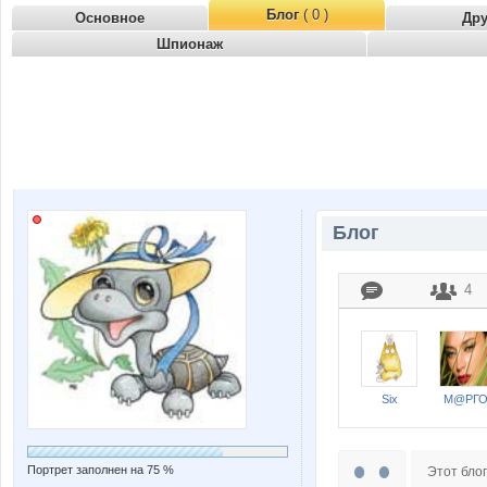
Блог
( 0 )
Основное
Др
Шпионаж
Блог
4
Six
М@РГО
Портрет заполнен на 75 %
Этот блог